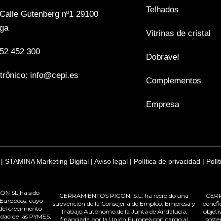
Telhados
Calle Gutenberg nº1 29100
aga
Vitrinas de cristal
52 452 300
Dobravel
etrônico:
info@cepi.es
Complementos
Empresa
 |
STAMINA Marketing Digital
|
Aviso legal
|
Política de privacidad
|
Polí
N SL ha sido
CERRAMIENTOS PICON, S.L. ha recibido una
CERR
 Europeos, cuyo
subvención de la Consejería de Empleo, Empresa y
benefi
 del crecimiento
Trabajo Autónomo de la Junta de Andalucía,
objeti
vidad de las PYMES,
financiada por la Unión Europea con cargo al
soste