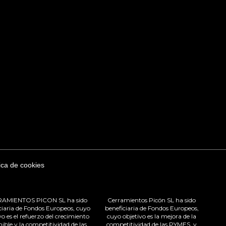
tica de cookies
AMIENTOS PICON SL ha sido
Cerramientos Picón SL ha sido
ciaria de Fondos Europeos, cuyo
beneficiaria de Fondos Europeos,
vo es el refuerzo del crecimiento
cuyo objetivo es la mejora de la
nible y la competitividad de las
competitividad de las PYMES, y