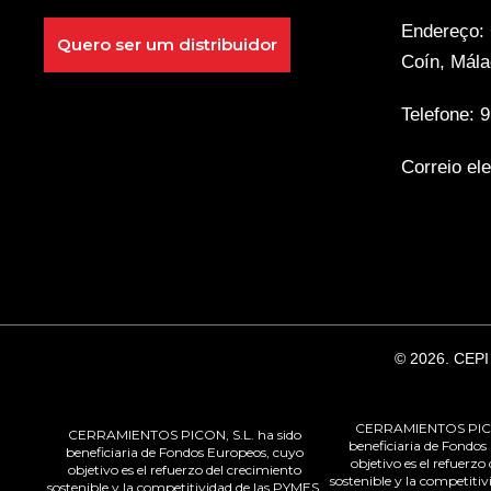
Endereço:
Quero ser um distribuidor
Coín, Mál
Telefone:
9
Correio el
© 2026. CEPI
CERRAMIENTOS PICO
CERRAMIENTOS PICON, S.L. ha sido
beneficiaria de Fondos
beneficiaria de Fondos Europeos, cuyo
objetivo es el refuerzo
objetivo es el refuerzo del crecimiento
sostenible y la competiti
sostenible y la competitividad de las PYMES,