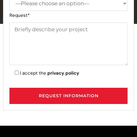
Request*
I accept the
privacy policy
A
l
t
e
r
n
a