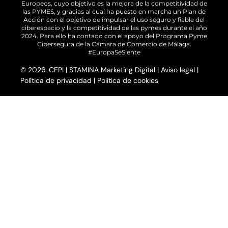
Europeos, cuyo objetivo es la mejora de la competitividad de
las PYMES, y gracias al cual ha puesto en marcha un Plan de
Acción con el objetivo de impulsar el uso seguro y fiable del
ciberespacio y la competitividad de las pymes durante el año
2024. Para ello ha contado con el apoyo del Programa Pyme
Cibersegura de la Cámara de Comercio de Málaga.
#EuropaSeSiente
© 2026. CEPI |
STAMINA Marketing Digital
|
Aviso legal
|
Política de privacidad
|
Política de cookies