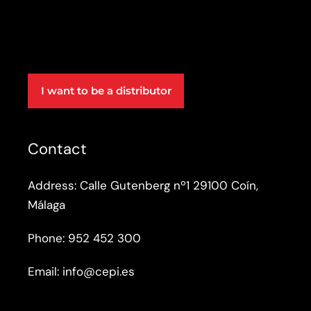
t
i
v
e
:
I want to be a distributor
Contact
Address:
Calle Gutenberg nº1 29100 Coín,
Málaga
Phone:
952 452 300
Email:
info@cepi.es