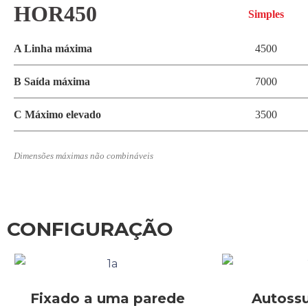
HOR450
Simples
A Linha máxima
4500
B Saída máxima
7000
C Máximo elevado
3500
Dimensões máximas não combináveis
CONFIGURAÇÃO
Fixado a uma parede
Autossu