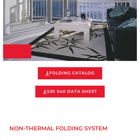
Previ
Next
ous
FOLDING CATALOG
S30 S40 DATA SHEET
NON-THERMAL FOLDING SYSTEM