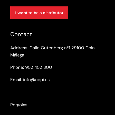
e
:
I want to be a distributor
Contact
Address:
Calle Gutenberg nº1 29100 Coín,
Málaga
Phone:
952 452 300
Email:
info@cepi.es
Pergolas