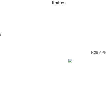
límites
.
s
K25
APE