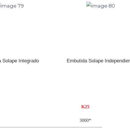
 Solape Integrado
Embutida Solape Independie
S
K25
3000*